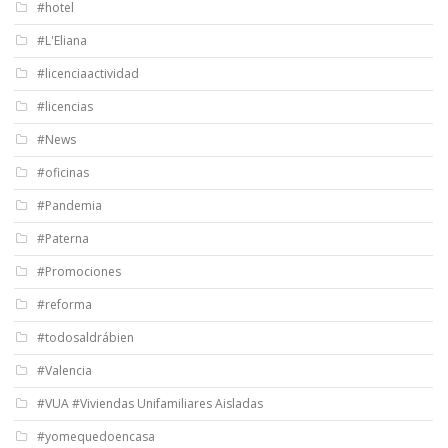
#hotel
#L'Eliana
#licenciaactividad
#licencias
#News
#oficinas
#Pandemia
#Paterna
#Promociones
#reforma
#todosaldrábien
#Valencia
#VUA #Viviendas Unifamiliares Aisladas
#yomequedoencasa