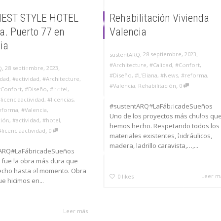
NEST STYLE HOTEL
Rehabilitación Vivienda
a. Puerto 77 en
Valencia
ia
,
,
28 septiembre, 2023
sustentARQ
#Architecture
,
#Calidad
,
#Confort
,
,
,
28 septiembre, 2023
Q
#Diseño
,
#L'Eliana
,
#News
,
#reforma
,
idad
,
#actividad
,
#Architecture
,
,
#Valencia
,
Rehabilitación
0
#Confort
,
#Diseño
,
#hotel
,
licenciaactividad
,
#licencias
,
#sustentARQ#LaFábricadeSueños
eforma
,
#Valencia
,
Uno de los proyectos más chulos qu
ción
,
#actividad
,
#hotel
,
hemos hecho. Respetando todos los
,
#licenciaactividad
0
materiales existentes, hidráulicos,
madera, ladrillo caravista,…,...
ARQ#LaFábricadeSueños
 fue la obra más dura que
cho hasta el momento. Obra
Leer m
0
likes
e hicimos en...
Leer más