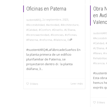
Oficinas en Paterna
Obra 
en Avd
,
,
28 septiembre, 2023
sustentARQ
Valenc
#Accesibilidad
,
#actividad
,
#Architecture
,
#Calidad
,
#Confort
,
#Diseño
,
#L'Eliana
,
sustentAR
#licenciaactividad
,
#licencias
,
#oficinas
,
#Accesibil
,
#Paterna
,
#reforma
,
#Valencia
0
#Calidad
,
#L'Eliana
,
#
#sustentARQ#LaFábricadeSueños En
#News
,
#r
la planta primera de un edificio
Rehabilita
plurifamiliar de Paterna, se
#licencia
,
proyectaron dentro de la planta
diáfana, 3...
#sustent
Esta obra
hemos he
Leer más
0
likes
exprés qu
0
likes