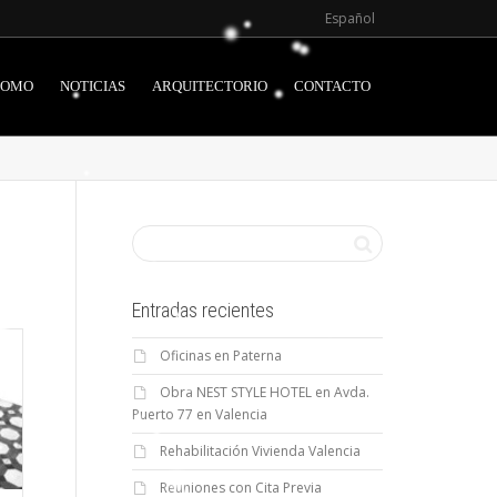
Español
ROMO
NOTICIAS
ARQUITECTORIO
CONTACTO
Entradas recientes
Oficinas en Paterna
Obra NEST STYLE HOTEL en Avda.
Puerto 77 en Valencia
Rehabilitación Vivienda Valencia
Reuniones con Cita Previa