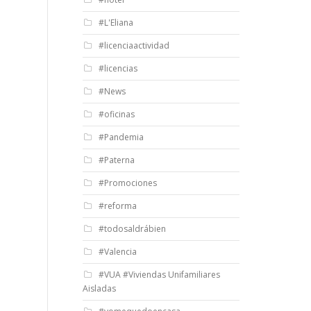
#L'Eliana
#licenciaactividad
#licencias
#News
#oficinas
#Pandemia
#Paterna
#Promociones
#reforma
#todosaldrábien
#Valencia
#VUA #Viviendas Unifamiliares
Aisladas