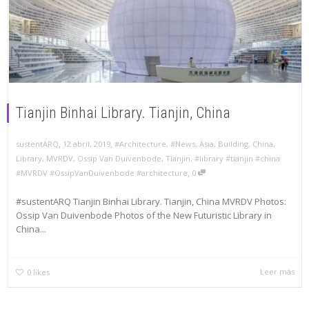
Tianjin Binhai Library. Tianjin, China
,
,
12 abril, 2019
#Architecture
,
#News
,
Asia
,
Building
,
China
,
sustentARQ
Library
,
MVRDV
,
Ossip Van Duivenbode
,
Tianjin
,
#library #tianjin #china
,
#MVRDV #OssipVanDuivenbode #architecture
0
#sustentARQ Tianjin Binhai Library. Tianjin, China MVRDV Photos:
Ossip Van Duivenbode Photos of the New Futuristic Library in
China...
Leer más
0
likes