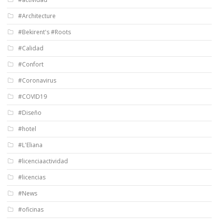
#Architecture
#Bekirent's #Roots
#Calidad
#Confort
#Coronavirus
#COVID19
#Diseño
#hotel
#L'Eliana
#licenciaactividad
#licencias
#News
#oficinas