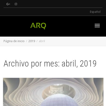
Español
Cambi
Página de inicio
2019
abril
naveg
Archivo por mes: abril, 2019