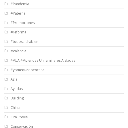
#Pandemia
#Paterna
#Promociones
#reforma
#todosaldrábien
#Valencia
#VUA #Viviendas Unifamiliares Aisladas
#yomequedoencasa
Asia
Ayudas
Building
China
Cita Previa
Conservación