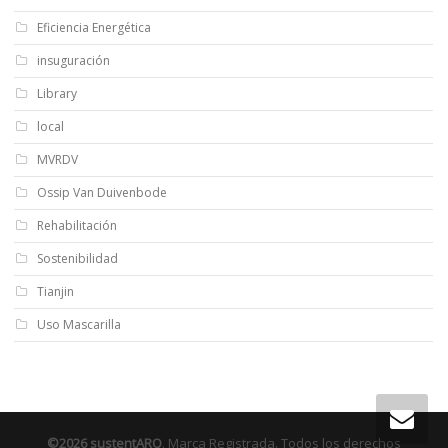
Eficiencia Energética
insuguración
Library
local
MVRDV
Ossip Van Duivenbode
Rehabilitación
Sostenibilidad
Tianjin
Uso Mascarilla
©2026 sustentARQ
. Marca Registrada. Todos los derechos