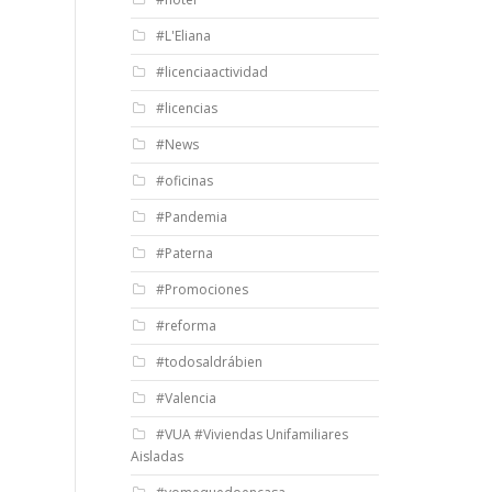
#L'Eliana
#licenciaactividad
#licencias
#News
#oficinas
#Pandemia
#Paterna
#Promociones
#reforma
#todosaldrábien
#Valencia
#VUA #Viviendas Unifamiliares
Aisladas