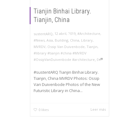
Tianjin Binhai Library.
Tianjin, China
,
,
12 abril, 2019
#Architecture
,
sustentARQ
#News
,
Asia
,
Building
,
China
,
Library
,
MVRDV
,
Ossip Van Duivenbode
,
Tianjin
,
#library #tianjin #china #MVRDV
,
#OssipVanDuivenbode #architecture
0
#sustentARQ Tianjin Binhai Library.
Tianjin, China MVRDV Photos: Ossip
Van Duivenbode Photos of the New
Futuristic Library in China...
Leer más
0
likes