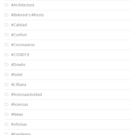
#Architecture
#Bekirent's #Roots
#Calidad
#Confort
#Coronavirus
#COVID19
#Diseño
#hotel
#L'Eliana
#licenciaactividad
#licencias
#News
#oficinas
#Pandemia