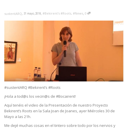
,
,
,
#Bekirent's #Roots
,
#News
0
sustentARQ
31 mayo, 2018
#sustentARQ #Bekirent’s #Roots
¡Hola a tod@s los vecin@s de #Bocairent!
Aquí tenéis el video de la Presentación de nuestro Proyecto
Bekirent’s Roots en la Sala Joan de Joanes, ayer Miércoles 30 de
Mayo a las 21h.
Me dejé muchas cosas en el tintero sobre todo por los nervios y